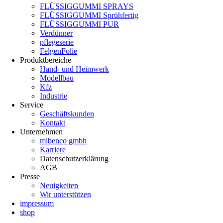
FLÜSSIGGUMMI SPRAYS
FLÜSSIGGUMMI Sprühfertig
FLÜSSIGGUMMI PUR
Verdünner
pflegeserie
FelgenFolie
Produktbereiche
Hand- und Heimwerk
Modellbau
Kfz
Industrie
Service
Geschäftskunden
Kontakt
Unternehmen
mibenco gmbh
Karriere
Datenschutzerklärung
AGB
Presse
Neuigkeiten
Wir unterstützen
impressum
shop